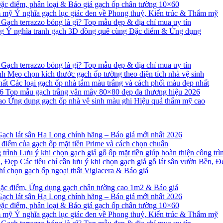
ặc điểm, phân loại & Báo giá gạch ốp chân tường 10×60
Ý nghĩa gạch lục giác đen về Phong thuỷ, Kiến trúc & Thẩm mỹ
Gạch terrazzo bóng là gì? Top mẫu đẹp & địa chỉ mua uy tín
Ý nghĩa tranh gạch 3D đồng quê cùng Đặc điểm & Ứng dụng
Gạch terrazzo bóng là gì? Top mẫu đẹp & địa chỉ mua uy tín
Mẹo chọn kích thước gạch ốp tường theo diện tích nhà vệ sinh
Các loại gạch ốp nhà tắm màu trắng và cách phối màu đẹp nhất
Top mẫu gạch trắng vân mây 80×80 đẹp đa thương hiệu 2026
Ứng dụng gạch ốp nhà vệ sinh màu ghi Hiệu quả thẩm mỹ cao
ạch lát sân Hạ Long chính hãng – Báo giá mới nhất 2026
điểm của gạch ốp mặt tiền Prime và cách chọn chuẩn
Lưu ý khi chọn gạch giả gỗ ốp mặt tiền giúp hoàn thiện công trì
Các tiêu chí cần lưu ý khi chọn gạch giả gỗ lát sân vườn Bền, Đ
hí chọn gạch ốp ngoại thất Viglacera & Báo giá
ặc điểm, Ứng dụng gạch chân tường cao 1m2 & Báo giá
ạch lát sân Hạ Long chính hãng – Báo giá mới nhất 2026
ặc điểm, phân loại & Báo giá gạch ốp chân tường 10×60
Ý nghĩa gạch lục giác đen về Phong thuỷ, Kiến trúc & Thẩm mỹ