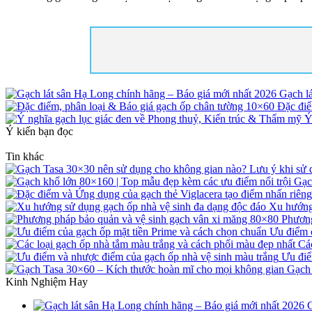
Gạch l
Đặc điể
Ý
Ý kiến bạn đọc
Tin khác
Gạc
Xu hướng 
Phương
Ưu điểm c
Các
Ưu điể
Gạch 
Kinh Nghiệm Hay
G