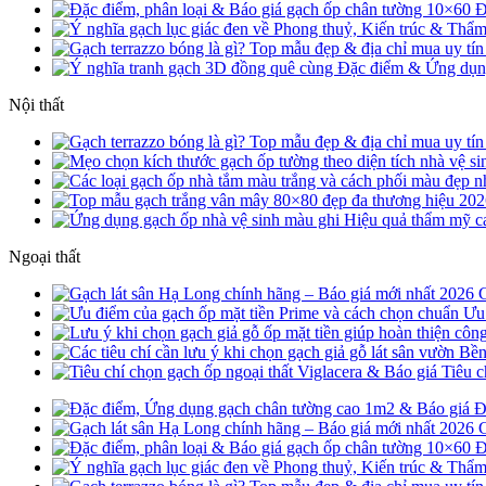
Đ
Nội thất
Ngoại thất
G
Ưu 
Tiêu c
Đ
G
Đ