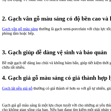
2. Gạch vân gỗ màu sáng có độ bền cao và 
Gạch vân gỗ màu sáng
thường là gạch semi-porcelain với chịu lực t
phòng tắm hoặc bếp.
3. Gạch giúp dễ dàng vệ sinh và bảo quản
Bề mặt gạch dễ dàng lau chùi và không bám bẩn, giúp tiết kiệm thời gi
chữa rất nhiều.
4. Gạch giả gỗ màu sáng có giá thành hợp l
Gạch lát nền giả gỗ
thường có giá thành rẻ hơn so với gỗ tự nhiên, gi
Gạch giả gỗ màu sáng là một lựa chọn tuyệt vời cho những ai yêu thí
cho không gian sống của bạn. Nếu bạn đang tìm kiếm một giải pháp vừ