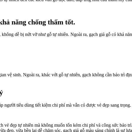
khả năng chống thấm tốt.
ốt, không dễ bị nứt vỡ như gỗ tự nhiên. Ngoài ra, gạch giả gỗ có khả 
an vệ sinh. Ngoài ra, khác với gỗ tự nhiên, gạch không cần bảo trì địn
ý
úp người tiêu dùng tiết kiệm chi phí mà vẫn có được vẻ đẹp sang trọng.
ch vẻ đẹp tự nhiên mà không muốn tốn kém chi phí và công sức bảo trì. 
a đẹp, vừa bền lại dễ chăm sóc, gạch giả gỗ màu sáng chính là sự lựa