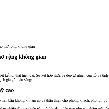
ảo mở rộng không gian
mở rộng không gian
ết kế nội thất hiện đại. Sự kết hợp giữa vẻ đẹp tự nhiên của gỗ và tín
ạch giả gỗ màu sáng:
mỹ cao
o nên bầu không khí ấm áp và thân thiện cho phòng khách, phòng ngủ 
tự nhiên đến các kiểu vân gỗ độc đáo, đáp ứng nhu cầu thẩm mỹ của 