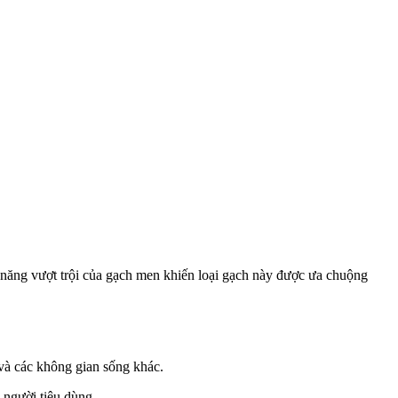
h năng vượt trội của gạch men khiến loại gạch này được ưa chuộng
và các không gian sống khác.
người tiêu dùng.