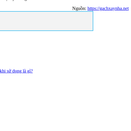
Nguồn:
https://gachxaynha.net
hi sử dụng là gì?