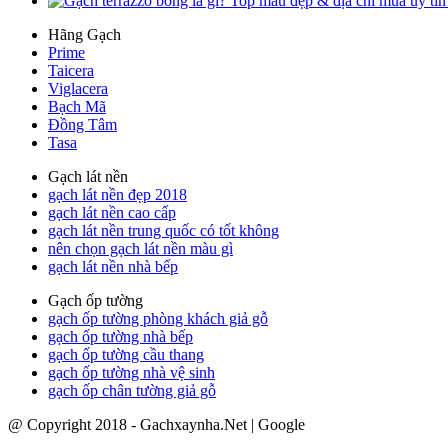
Hãng Gạch
Prime
Taicera
Viglacera
Bạch Mã
Đồng Tâm
Tasa
Gạch lát nền
gạch lát nền đẹp 2018
gạch lát nền cao cấp
gạch lát nền trung quốc có tốt không
nên chọn gạch lát nền màu gì
gạch lát nền nhà bếp
Gạch ốp tường
gạch ốp tường phòng khách giả gỗ
gạch ốp tường nhà bếp
gạch ốp tường cầu thang
gạch ốp tường nhà vệ sinh
gạch ốp chân tường giả gỗ
@ Copyright 2018 - Gachxaynha.Net | Google