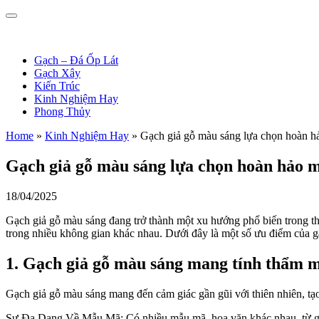
Gạch – Đá Ốp Lát
Gạch Xây
Kiến Trúc
Kinh Nghiệm Hay
Phong Thủy
Home
»
Kinh Nghiệm Hay
»
Gạch giả gỗ màu sáng lựa chọn hoàn h
Gạch giả gỗ màu sáng lựa chọn hoàn hảo 
18/04/2025
Gạch giả gỗ màu sáng đang trở thành một xu hướng phổ biến trong thi
trong nhiều không gian khác nhau. Dưới đây là một số ưu điểm của g
1. Gạch giả gỗ màu sáng mang tính thẩm 
Gạch giả gỗ màu sáng mang đến cảm giác gần gũi với thiên nhiên, tạ
Sự Đa Dạng Về Mẫu Mã: Có nhiều mẫu mã, hoa văn khác nhau, từ gỗ 