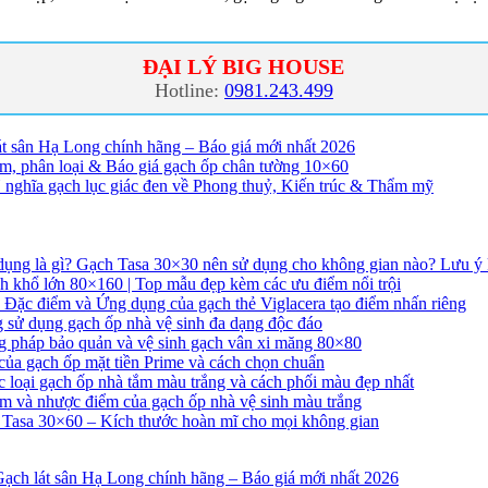
ĐẠI LÝ BIG HOUSE
Hotline:
0981.243.499
át sân Hạ Long chính hãng – Báo giá mới nhất 2026
m, phân loại & Báo giá gạch ốp chân tường 10×60
 nghĩa gạch lục giác đen về Phong thuỷ, Kiến trúc & Thẩm mỹ
Gạch Tasa 30×30 nên sử dụng cho không gian nào? Lưu ý k
h khổ lớn 80×160 | Top mẫu đẹp kèm các ưu điểm nổi trội
Đặc điểm và Ứng dụng của gạch thẻ Viglacera tạo điểm nhấn riêng
sử dụng gạch ốp nhà vệ sinh đa dạng độc đáo
 pháp bảo quản và vệ sinh gạch vân xi măng 80×80
ủa gạch ốp mặt tiền Prime và cách chọn chuẩn
 loại gạch ốp nhà tắm màu trắng và cách phối màu đẹp nhất
m và nhược điểm của gạch ốp nhà vệ sinh màu trắng
Tasa 30×60 – Kích thước hoàn mĩ cho mọi không gian
ạch lát sân Hạ Long chính hãng – Báo giá mới nhất 2026