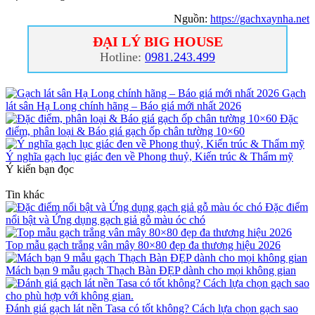
Nguồn:
https://gachxaynha.net
ĐẠI LÝ BIG HOUSE
Hotline:
0981.243.499
Gạch
lát sân Hạ Long chính hãng – Báo giá mới nhất 2026
Đặc
điểm, phân loại & Báo giá gạch ốp chân tường 10×60
Ý nghĩa gạch lục giác đen về Phong thuỷ, Kiến trúc & Thẩm mỹ
Ý kiến bạn đọc
Tin khác
Đặc điểm
nổi bật và Ứng dụng gạch giả gỗ màu óc chó
Top mẫu gạch trắng vân mây 80×80 đẹp đa thương hiệu 2026
Mách bạn 9 mẫu gạch Thạch Bàn ĐẸP dành cho mọi không gian
Đánh giá gạch lát nền Tasa có tốt không? Cách lựa chọn gạch sao