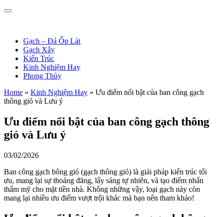
Gạch – Đá Ốp Lát
Gạch Xây
Kiến Trúc
Kinh Nghiệm Hay
Phong Thủy
Home
»
Kinh Nghiệm Hay
»
Ưu điểm nổi bật của ban công gạch
thông gió và Lưu ý
Ưu điểm nổi bật của ban công gạch thông
gió và Lưu ý
03/02/2026
Ban công gạch bông gió (gạch thông gió) là giải pháp kiến trúc tối
ưu, mang lại sự thoáng đãng, lấy sáng tự nhiên, và tạo điểm nhấn
thẩm mỹ cho mặt tiền nhà. Không những vậy, loại gạch này còn
mang lại nhiều ưu điểm vượt trội khác mà bạn nên tham khảo!