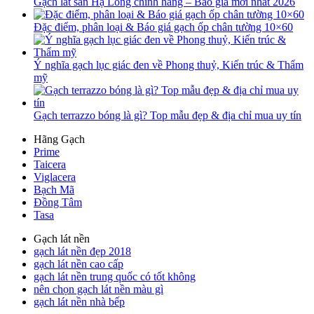
Gạch lát sân Hạ Long chính hãng – Báo giá mới nhất 2026
Đặc điểm, phân loại & Báo giá gạch ốp chân tường 10×60
Ý nghĩa gạch lục giác đen về Phong thuỷ, Kiến trúc & Thẩm
mỹ
Gạch terrazzo bóng là gì? Top mẫu đẹp & địa chỉ mua uy tín
Hãng Gạch
Prime
Taicera
Viglacera
Bạch Mã
Đồng Tâm
Tasa
Gạch lát nền
gạch lát nền đẹp 2018
gạch lát nền cao cấp
gạch lát nền trung quốc có tốt không
nên chọn gạch lát nền màu gì
gạch lát nền nhà bếp