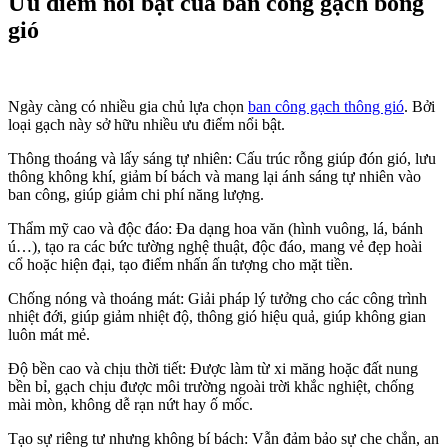
Ưu điểm nổi bật của ban công gạch bông
gió
Ngày càng có nhiều gia chủ lựa chọn
ban công gạch thông gió
. Bởi
loại gạch này sở hữu nhiều ưu điểm nổi bật.
Thông thoáng và lấy sáng tự nhiên: Cấu trúc rỗng giúp đón gió, lưu
thông không khí, giảm bí bách và mang lại ánh sáng tự nhiên vào
ban công, giúp giảm chi phí năng lượng.
Thẩm mỹ cao và độc đáo: Đa dạng hoa văn (hình vuông, lá, bánh
ú…), tạo ra các bức tường nghệ thuật, độc đáo, mang vẻ đẹp hoài
cổ hoặc hiện đại, tạo điểm nhấn ấn tượng cho mặt tiền.
Chống nóng và thoáng mát: Giải pháp lý tưởng cho các công trình
nhiệt đới, giúp giảm nhiệt độ, thông gió hiệu quả, giúp không gian
luôn mát mẻ.
Độ bền cao và chịu thời tiết: Được làm từ xi măng hoặc đất nung
bền bỉ, gạch chịu được môi trường ngoài trời khắc nghiệt, chống
mài mòn, không dễ rạn nứt hay ố mốc.
Tạo sự riêng tư nhưng không bí bách: Vẫn đảm bảo sự che chắn, an