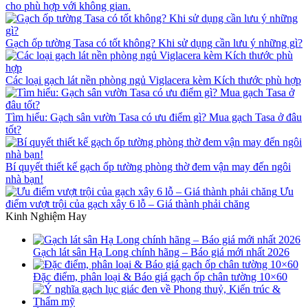
cho phù hợp với không gian.
Gạch ốp tường Tasa có tốt không? Khi sử dụng cần lưu ý những gì?
Các loại gạch lát nền phòng ngủ Viglacera kèm Kích thước phù hợp
Tìm hiểu: Gạch sân vườn Tasa có ưu điểm gì? Mua gạch Tasa ở đâu
tốt?
Bí quyết thiết kế gạch ốp tường phòng thờ đem vận may đến ngôi
nhà bạn!
Ưu
điểm vượt trội của gạch xây 6 lỗ – Giá thành phải chăng
Kinh Nghiệm Hay
Gạch lát sân Hạ Long chính hãng – Báo giá mới nhất 2026
Đặc điểm, phân loại & Báo giá gạch ốp chân tường 10×60